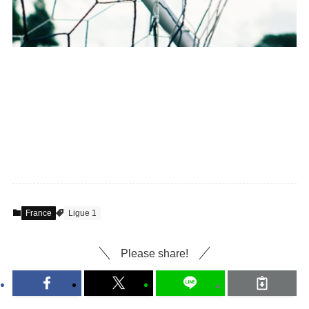
France
Ligue 1
Please share!