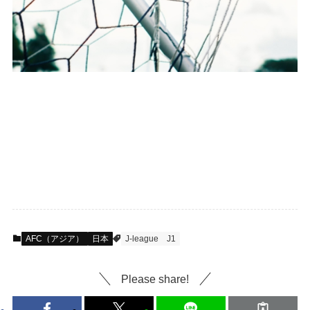
AFC（アジア）
日本
J-league
J1
Please share!