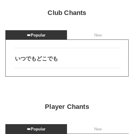
Club Chants
👑
Popular
New
いつでもどこでも
Player Chants
👑
Popular
New